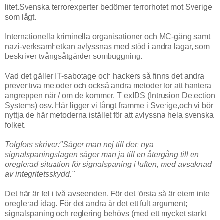
litet.Svenska terrorexperter bedömer terrorhotet mot Sverige
som lågt.
Internationella kriminella organisationer och MC-gäng samt
nazi-verksamhetkan avlyssnas med stöd i andra lagar, som
beskriver tvångsåtgärder sombuggning.
Vad det gäller IT-sabotage och hackers så finns det andra
preventiva metoder och också andra metoder för att hantera
angreppen när / om de kommer. T exIDS (Intrusion Detection
Systems) osv. Här ligger vi långt framme i Sverige,och vi bör
nyttja de här metoderna istället för att avlyssna hela svenska
folket.
Tolgfors skriver:"Säger man nej till den nya
signalspaningslagen säger man ja till en återgång till en
oreglerad situation för signalspaning i luften, med avsaknad
av integritetsskydd."
Det här är fel i två avseenden. För det första så är etern inte
oreglerad idag. För det andra är det ett fult argument;
signalspaning och reglering behövs (med ett mycket starkt