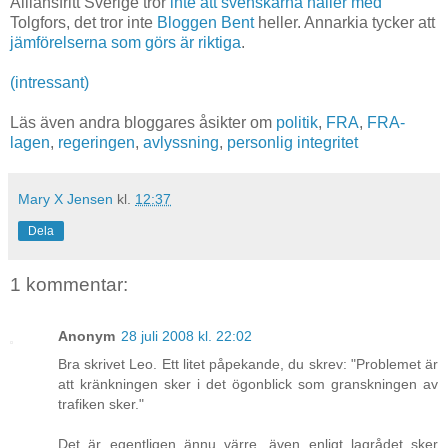
Alliansfritt Sverige tror
inte att svenskarna håller med
Tolgfors, det tror inte
Bloggen Bent
heller. Annarkia tycker att
jämförelserna som görs är riktiga
.
(intressant)
Läs även andra bloggares åsikter om
politik
,
FRA
,
FRA-
lagen
,
regeringen
,
avlyssning
,
personlig integritet
Mary X Jensen
kl.
12:37
Dela
1 kommentar:
Anonym
28 juli 2008 kl. 22:02
Bra skrivet Leo. Ett litet påpekande, du skrev: "Problemet är
att kränkningen sker i det ögonblick som granskningen av
trafiken sker."
Det är egentligen ännu värre, även enligt lagrådet sker