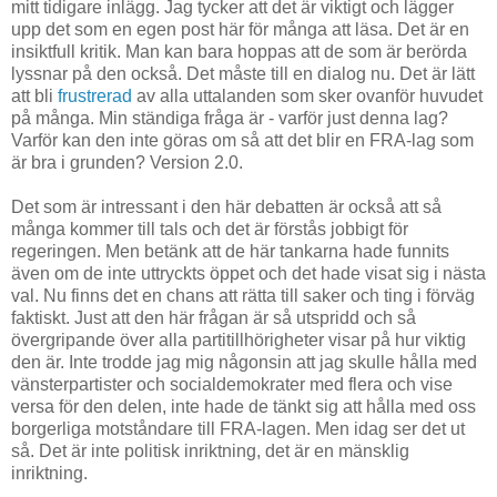
mitt tidigare inlägg. Jag tycker att det är viktigt och lägger
upp det som en egen post här för många att läsa. Det är en
insiktfull kritik. Man kan bara hoppas att de som är berörda
lyssnar på den också. Det måste till en dialog nu. Det är lätt
att bli
frustrerad
av alla uttalanden som sker ovanför huvudet
på många. Min ständiga fråga är - varför just denna lag?
Varför kan den inte göras om så att det blir en FRA-lag som
är bra i grunden? Version 2.0.
Det som är intressant i den här debatten är också att så
många kommer till tals och det är förstås jobbigt för
regeringen. Men betänk att de här tankarna hade funnits
även om de inte uttryckts öppet och det hade visat sig i nästa
val. Nu finns det en chans att rätta till saker och ting i förväg
faktiskt. Just att den här frågan är så utspridd och så
övergripande över alla partitillhörigheter visar på hur viktig
den är. Inte trodde jag mig någonsin att jag skulle hålla med
vänsterpartister och socialdemokrater med flera och vise
versa för den delen, inte hade de tänkt sig att hålla med oss
borgerliga motståndare till FRA-lagen. Men idag ser det ut
så. Det är inte politisk inriktning, det är en mänsklig
inriktning.