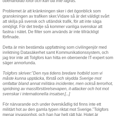
obehandlad förbi och kan då inte lagras. "
Problemet är att kränkningen sker i det ögonblick som
granskningen av trafiken sker.Vidare så är det väldigt svårt
att skilja på svensk och utländsk trafik, för att inte säga
omöjligt. För det tredje så kommer vanliga svenskar att
fastna i nätet. De filter som används är inte tillräckligt
förfinade.
Detta är min bestämda uppfattning som civilingenjör med
inriktning Datasäkerhet samt Kommunikationssystem, och
jag tror inte att Tolgfors kan hitta en oberoende IT-expert som
säger annorlunda.
Tolgfors skriver:"Den nya tidens bredare hotbild som vi
måste kunna upptäcka, förstå och skydda Sverige mot
omfattar bland annat militära incidenter, men också terrorhot,
spridning av massförstörelsevapen, it-attacker och hot mot
svenskar i internationella insatser.[...]
För närvarande och under överskådlig tid finns inte ett
militärt hot av den gamla typen riktat mot Sverige."Tolgfors
menar invasionhot, och han har helt rätt här. Hotet är