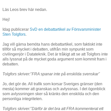
Läs Leos brev här nedan.
Hej!
Idag publicerar
SvD en debattartikel av Försvarsminister
Sten Tolgfors
.
Jag vill gärna bemöta hans debattartikel, som faktiskt inte
tillför så mycket i debatten, utifrån min synpunkt som
civilingenjör i Datateknik. Det är tråkigt att se att Tolgfors inte
alls lyssnat på de mycket goda argument som kommit fram i
debatten.
Tolgfors skriver:"FRA spanar inte på enskilda svenskar"
Jo, det gör de. All trafik som korsar Sveriges gränser (den
mesta) kommer att granskas och avlyssnas. I det ögonblick
som avlyssningen sker så kränks den enskilda och den
personliga integriteten.
Tolgfors skriver:"Därför är det bra att FRA kommenterat ett