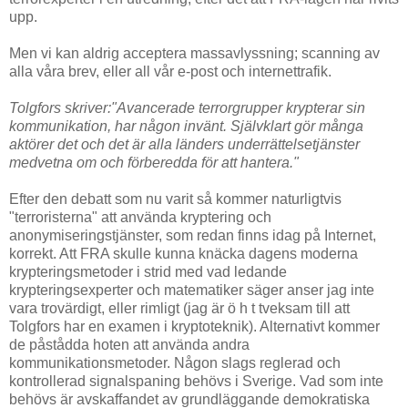
upp.
Men vi kan aldrig acceptera massavlyssning; scanning av
alla våra brev, eller all vår e-post och internettrafik.
Tolgfors skriver:"Avancerade terrorgrupper krypterar sin
kommunikation, har någon invänt. Självklart gör många
aktörer det och det är alla länders underrättelsetjänster
medvetna om och förberedda för att hantera."
Efter den debatt som nu varit så kommer naturligtvis
"terroristerna" att använda kryptering och
anonymiseringstjänster, som redan finns idag på Internet,
korrekt. Att FRA skulle kunna knäcka dagens moderna
krypteringsmetoder i strid med vad ledande
krypteringsexperter och matematiker säger anser jag inte
vara trovärdigt, eller rimligt (jag är ö h t tveksam till att
Tolgfors har en examen i kryptoteknik). Alternativt kommer
de påstådda hoten att använda andra
kommunikationsmetoder. Någon slags reglerad och
kontrollerad signalspaning behövs i Sverige. Vad som inte
behövs är avskaffandet av grundläggande demokratiska