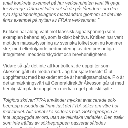
antal konkreta exempel på hur verksamheten varit till gagn
för Sverige. Därmed faller också de påståenden som den
nya signalspaningslagens motståndare gjort om att det inte
finns exempel på nyttan av FRA:s verksamhet. "
Kritiken har aldrig varit mot klassisk signalspaning (som
exemplen behandlat), som faktiskt behövs. Kritiken har varit
mot den massavlyssning av svenska folket som nu kommer
ske, med efterföljande nedmontering av den personliga
integriteten, meddelarskyddet och brevhemligheten.
Vidare så går det inte att kontrollera de uppgifter som
Åkesson gått ut i media med. Jag har själv försökt få ut
uppgifterna; med beskedet att de är hemligstämplade. F ö är
det anmärkningsvärt att Generaldirektör Åkesson går ut med
hemligstämplade uppgifter i media i eget politiskt syfte.
Tolgfors skriver:"FRA använder mycket avancerade sök­
begrepp avsedda att finna just det FRA söker om yttre hot
mot landet. Allt annat ska sorteras bort. Sökbegreppen är
inte uppbyggda av ord, utan av tekniska variabler. Den trafik
som inte träffas av sökbegreppen passerar således