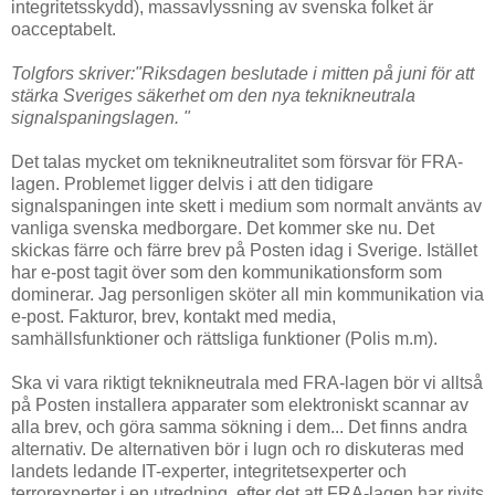
integritetsskydd), massavlyssning av svenska folket är
oacceptabelt.
Tolgfors skriver:"Riksdagen beslutade i mitten på juni för att
stärka Sveriges säkerhet om den nya teknikneutrala
signalspaningslagen. "
Det talas mycket om teknikneutralitet som försvar för FRA-
lagen. Problemet ligger delvis i att den tidigare
signalspaningen inte skett i medium som normalt använts av
vanliga svenska medborgare. Det kommer ske nu. Det
skickas färre och färre brev på Posten idag i Sverige. Istället
har e-post tagit över som den kommunikationsform som
dominerar. Jag personligen sköter all min kommunikation via
e-post. Fakturor, brev, kontakt med media,
samhällsfunktioner och rättsliga funktioner (Polis m.m).
Ska vi vara riktigt teknikneutrala med FRA-lagen bör vi alltså
på Posten installera apparater som elektroniskt scannar av
alla brev, och göra samma sökning i dem... Det finns andra
alternativ. De alternativen bör i lugn och ro diskuteras med
landets ledande IT-experter, integritetsexperter och
terrorexperter i en utredning, efter det att FRA-lagen har rivits