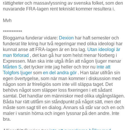
rättigheter och massavlyssning av svenska folket, som den
nuvarande FRA-lagen rent tekniskt kommer resultera i.
Mvh
***********
Bloggarna funderar vidare:
Dexion
har haft semester och
funderat lite kring hur två regeringar med olika ideologi har
kunnat anse att FRA-lagen är en bra lag.
Utan ideologi är
man förlorad
, det kan gå hur som helst menar Norberg i
Expressen. Man ska inte utgå ifrån att någon ljuger menar
Mårten S,
det tycker inte jag heller och tror nu
inte att
Tolgfors ljuger
som
en del andra gör
. Han talar utifrån sin
egen övertygelse, som när man kommer i diskussion med
någon som är frireligiös som inte vill släppa taget. Det
behövs något som släpper loss fixeringen i ett sådant
samtal. Det handlar om människor med olika utgångslägen.
Båda har rätt utifårn sin ståndpunkt på något sätt, men det
måste som sagt till en dialog. Annars så står var och en och
maler i varsin hörna och ingen lyssnar på den andre. Inte
bra.