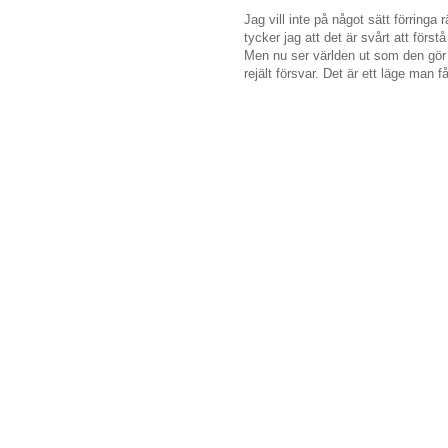
Jag vill inte på något sätt förringa
tycker jag att det är svårt att förs
Men nu ser världen ut som den gör o
rejält försvar. Det är ett läge man f