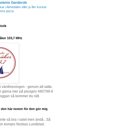
antens Garderob
r i Almedalen eller ju fler kockar
mre pizza
istik
åker 103,7 MHz
i vänföreningen - genom att sätta
ler gärna mer på plusgiro 480799-6
 loggan så kommer du rätt.
 den här texten för den gör mig
inte så bra i valet men ändå...Så
in kompis Nicklas Lundblad: