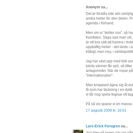
Anonym sa...
Det är förstås inte alls omöjli
andra heller för den delen. Fr
agenda i förhand.
Men om vi "sköter oss", så ha
framtiden. Säga vad man vill, m
är ett bra sätt att hamna i tr
uppkäftig heller - det lärde i
tråkigt, men hey, i världspolit
Jag har växt upp med folk som
bästa vänner får spö, så titt
antagonister. När de ropar på
"internationalen".
Man knappast ägna sig åt aukt
få som har täckning i en dyli
vi får nog spela fegisar ett tag t
På så vis sparar vi en massa 
17 augusti 2008 kl. 16:01
Lars-Erick Forsgren
sa...
Jag blev så tagen när jag såg 