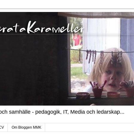
k och samhälle - pedagogik, IT, Media och ledarskap...
CV
Om Bloggen MMK