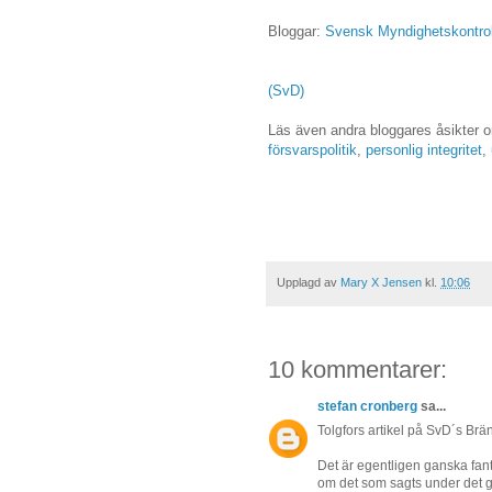
Bloggar:
Svensk Myndighetskontrol
(SvD)
Läs även andra bloggares åsikter
försvarspolitik
,
personlig integritet
,
Upplagd av
Mary X Jensen
kl.
10:06
10 kommentarer:
stefan cronberg
sa...
Tolgfors artikel på SvD´s Br
Det är egentligen ganska fanta
om det som sagts under det g