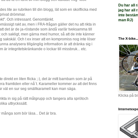
.
Du har all r
rdes lite av rubriken till din blogg, lät som en skolflicka med
jag har all
privat drömmar.
inte bestä
lokt". Och intressant. Genomtänkt.
man RJ)
lomässigt rakt av, men i FRA-frågan gäller det nu att rikta in
 att det är de ja-röstande som ändå var/är tveksamma till
 och sakligt, men gärna med humor, så att de inte känner
The X-bike..
sig sakskäl. Och t ex inser att en kompromiss nog inte löser
 kunna analysera tillgänglig information är att dränka sig i
 är integritetskränkande o lockar till missbruk... etc.
 direkt en liten flicka ;-), det är mitt barnbarn som är på
era framtiden eller nå´t. Karameller kommer av att det finns
r väl en sur seg smällkaramell kan man säga.
Klicka på bi
rikta in sig på rätt målgrupp och tangera alla sprötoch
ika uttryckssätt.
Internetexper
v många som bör läsa... Det är bra.