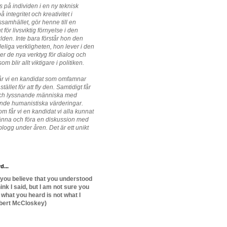
s på individen i en ny teknisk
å integritet och kreativitet i
ssamhället, gör henne till en
 för livsviktig förnyelse i den
rlden. Inte bara förstår hon den
eliga verkligheten, hon lever i den
r de nya verktyg för dialog och
m blir allt viktigare i politiken.
år vi en kandidat som omfamnar
stället för att fly den. Samtidigt får
 och lyssnande människa med
nde humanistiska värderingar.
m får vi en kandidat vi alla kunnat
 känna och föra en diskussion med
logg under åren. Det är ett unikt
d...
 you believe that you understood
ink I said, but I am not sure you
t what you heard is not what I
bert McCloskey)