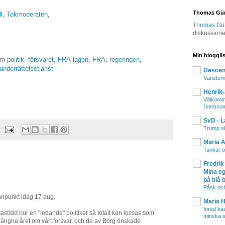
Thomas Gü
l
,
Tokmoderaten
,
Thomas Gür 
diskussion
Min bloggli
 om
politik
,
försvaret
,
FRA-lagen
,
FRA
,
regeringen
,
underrättelsetjänst
Descend
Vänstern
Henrik
Välkomme
(sen)so
SvD - L
Trump sl
Maria 
Tankar o
Fredrik
Mina eg
på blå 
Påsk och
ännpunkt idag 17 aug.
Maria 
Inred ba
stiskt hur en "ledande" politiker så totalt kan lossas som
minska 
ångna året om vårt försvar, och de av Borg önskade