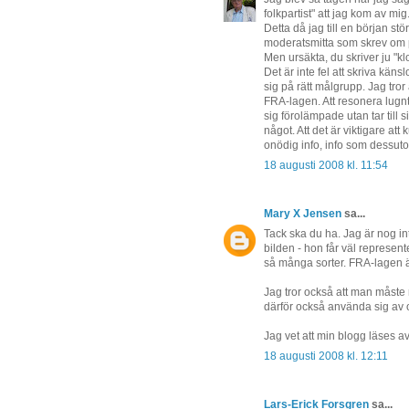
folkpartist" att jag kom av mig
Detta då jag till en början stö
moderatsmitta som skrev om 
Men ursäkta, du skriver ju "k
Det är inte fel att skriva käns
sig på rätt målgrupp. Jag tror
FRA-lagen. Att resonera lugnt
sig förolämpade utan tar till 
något. Att det är viktigare att
onödig info, info som dessutom
18 augusti 2008 kl. 11:54
Mary X Jensen
sa...
Tack ska du ha. Jag är nog inte
bilden - hon får väl represent
så många sorter. FRA-lagen ä
Jag tror också att man måste 
därför också använda sig av ol
Jag vet att min blogg läses a
18 augusti 2008 kl. 12:11
Lars-Erick Forsgren
sa...