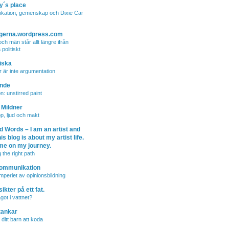
y´s place
kation, gemenskap och Dixie Car
logerna.wordpress.com
ch män står allt längre ifrån
politiskt
iska
r är inte argumentation
nde
on: unstirred paint
 Mildner
p, ljud och makt
d Words – I am an artist and
is blog is about my artist life.
me on my journey.
 the right path
Kommunikation
mperiet av opinionsbildning
ikter på ett fat.
got i vattnet?
tankar
 ditt barn att koda