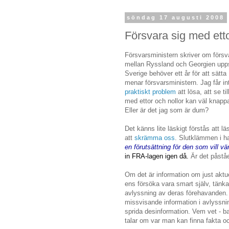
söndag 17 augusti 2008
Försvara sig med etto
Försvarsministern skriver om försv
mellan Ryssland och Georgien uppst
Sverige behöver ett år för att sätt
menar försvarsministern. Jag får in
praktiskt problem
att lösa, att se ti
med ettor och nollor kan väl knappa
Eller är det jag som är dum?
Det känns lite läskigt förstås att l
att
skrämma oss
. Slutklämmen i ha
en förutsättning för den som vill vär
in FRA-lagen igen då.
Är det påståe
Om det är information om just aktu
ens försöka vara smart själv, tänka
avlyssning av deras förehavanden. 
missvisande information i avlyssni
sprida desinformation. Vem vet - b
talar om var man kan finna fakta 