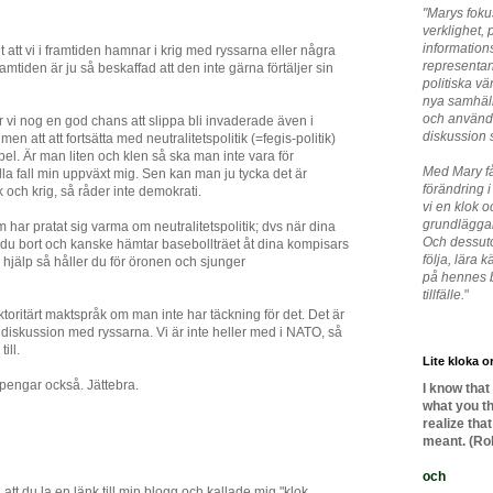
"Marys foku
verklighet, p
information
gt att vi i framtiden hamnar i krig med ryssarna eller några
representant
amtiden är ju så beskaffad att den inte gärna förtäljer sin
politiska vä
nya samhäll
och använde
r vi nog en god chans att slippa bli invaderade även i
diskussion so
en att att fortsätta med neutralitetspolitik (=fegis-politik)
ubbel. Är man liten och klen så ska man inte vara för
Med Mary f
 alla fall min uppväxt mig. Sen kan man ju tycka det är
förändring i 
ik och krig, så råder inte demokrati.
vi en klok
grundlägga
 har pratat sig varma om neutralitetspolitik; dvs när dina
Och dessuto
ar du bort och kanske hämtar basebollträet åt dina kompisars
följa, lära
 hjälp så håller du för öronen och sjunger
på hennes b
tillfälle.
"
oritärt maktspråk om man inte har täckning för det. Det är
k diskussion med ryssarna. Vi är inte heller med i NATO, så
ill.
Lite kloka or
pengar också. Jättebra.
I know that
what you th
realize tha
meant. (Ro
och
att du la en länk till min blogg och kallade mig "klok