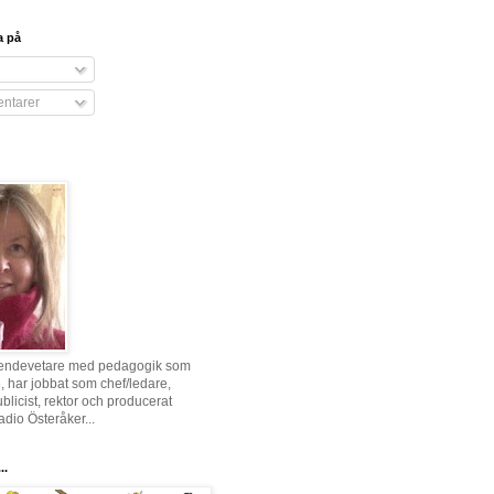
a på
ntarer
eendevetare med pedagogik som
har jobbat som chef/ledare,
ublicist, rektor och producerat
adio Österåker...
..