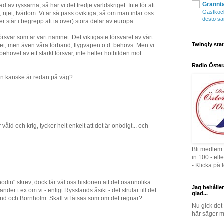
Grannt
 av ryssarna, så har vi det tredje världskriget. Inte för att
Gästkocka
t, njet, tvärtom. Vi är så pass oviktiga, så om man intar oss
desto sä
er står i begrepp att ta över) stora delar av europa.
försvar som är värt namnet. Det viktigaste försvaret av vårt
Twingly stat
net, men även våra förband, flygvapen o.d. behövs. Men vi
behovet av ett starkt försvar, inte heller hotbilden mot
Radio Öster
en kanske är redan på väg?
 våld och krig, tycker helt enkelt att det är onödigt... och
Bli medlem 
in 100:- el
- Klicka på
hodin" skrev; dock lär väl oss historien att det osannolika
Jag behåller
nder t ex om vi - enligt Rysslands åsikt - det strular till det
glad...
and och Bornholm. Skall vi låtsas som om det regnar?
Nu gick det 
här säger m