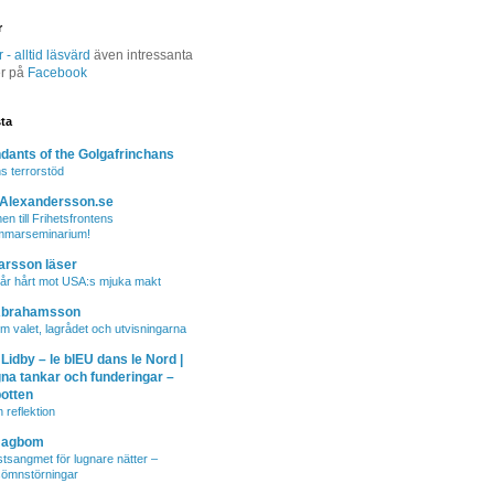
r
- alltid läsvärd
även intressanta
er på
Facebook
sta
ants of the Golgafrinchans
s terrorstöd
-Alexandersson.se
n till Frihetsfrontens
mmarseminarium!
arsson läser
år hårt mot USA:s mjuka makt
Abrahamsson
m valet, lagrådet och utvisningarna
 Lidby – le blEU dans le Nord |
na tankar och funderingar –
botten
 reflektion
Hagbom
stsangmet för lugnare nätter –
sömnstörningar