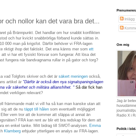
Prenumerer
Inlägg
r och nollor kan det vara bra det...
Komme
aret på Brännpunkt. Det handlar om hur snabbt konflikten
od och hur kvickt snabbrörliga förband kunde sättas in.
a 10 000 man på krigsfot. Därför behöver vi FRA-lagen
Om mig
te riktigt ihop det faktiskt. Det ena känns mer som
ett
ll att vi har ett fysiskt försvar som fungerar. Att lösa det
st fungera när bandvagnarna rullar in på gator och torg?
äsa vad Tolgfors skriver och det är
säkert meningen
också,
ns artikel är
"Därför är också den nya signalspaningslagen
na vår säkerhet och militära alliansfrihet. "
Så där fick han
ndet verkligen relevant?
Jag är bet
ell främmande makt vi vill ha så kan man kanske utan att
huvudämne, 
 sig att de nu
täppt till hålen
som eventuellt möjliggjort
journalist/p
Eller vem tror att de kommer att släppa ut annat än
Radio X i R
ngsnäten? FRA kan rent av blir ett bra redskap för dem att
ara en enkel tanke. Mitt bidrag till SWOT-analysen.
Emma
Politik i bild.
och
Klamberg
erbjuder ytterligare en analys av FRA-lagen.