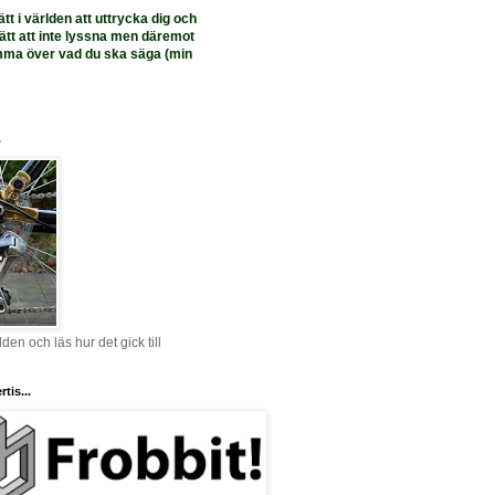
ätt i världen att uttrycka dig och
 rätt att inte lyssna men däremot
mma över vad du ska säga (min
.
lden och läs hur det gick till
tis...