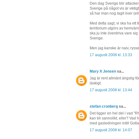
Den dag Sverige blir attackerad
Sverige på något vis är viktig
så har man nog tagit över (ell
Med detta sagt, vi ska ha ett 
territorium utgörs av hemvär
ska ju inte överdriva vare sig 
Sverige.
Men jag kanske är naiv, ryss
17 augusti 2008 kl. 13:33
Mary X Jensen
sa...
Jag är rent allmänt ängslig för
läskigt.
17 augusti 2008 kl. 13:44
stefan cronberg
sa...
Det ligger en hel del i vad "R
kan bli sannolikt, eller? Vad hä
med gasledningen intill Gotl
17 augusti 2008 kl. 14:07