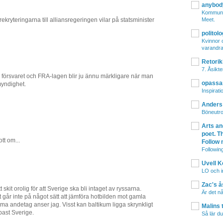
anybod
Kommuni
Meet.
rekryteringarna till alliansregeringen vilar på statsminister
polito
Kvinnor o
varandra 
Retorik
7. Åsikte
försvaret och FRA-lagen blir ju ännu märkligare när man
opassa
myndighet.
Inspirati
Anders
Böneutro
Arts an
poet. Th
ott om...
Follow 
Following
Uvell 
LO och i
Zac's ås
tt skit orolig för att Sverige ska bli intaget av ryssarna.
Är det nå
t går inte på något sätt att jämföra hotbilden mot gamla
ma andetag anser jag. Visst kan baltikum ligga skrynkligt
Malins 
past Sverige.
Så lär du