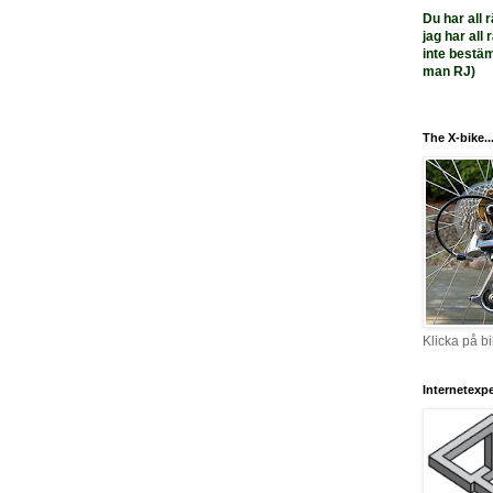
Du har all r
jag har all
inte bestä
man RJ)
The X-bike..
Klicka på bi
Internetexper