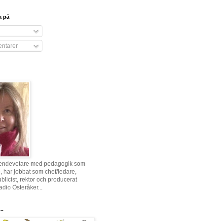
a på
ntarer
eendevetare med pedagogik som
har jobbat som chef/ledare,
ublicist, rektor och producerat
adio Österåker...
..