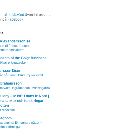
r
- alltid läsvärd
även intressanta
er på
Facebook
sta
-Alexandersson.se
n till Frihetsfrontens
mmarseminarium!
ants of the Golgafrinchans
lkar prideattacken
arsson läser
år hårt mot USA:s mjuka makt
Abrahamsson
m valet, lagrådet och utvisningarna
 Lidby – le blEU dans le Nord |
na tankar och funderingar –
botten
 reflektion
Hagbom
stsangmet för lugnare nätter –
sömnstörningar