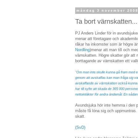
måndag 3 november 200
Ta bort värnskatten...
PJ Anders Linder för in avundsjuke
menar att företagare och akademiker
råkar ha inkomster som är högre ä
Nordling
)menar att man till och me
värnskatten. Högre skatter gör att 
borttagande av värnskatten ett vall
"Om man inte skulle kunna gå fram med ett
genom att avskaffas kan man fråga sig vad
avskaffande av värnskatten också kunna göra
har till syfte att skada de 365 000 person
nettointäkter för andra ändamål. En sådan
Avundsjuka hör inte hemma i den po
måste få löna sig och uppmuntras. M
skatt.
(SvD)