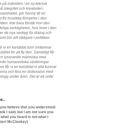
s på individen i en ny teknisk
å integritet och kreativitet i
ssamhället, gör henne till en
 för livsviktig förnyelse i den
rlden. Inte bara förstår hon den
eliga verkligheten, hon lever i den
r de nya verktyg för dialog och
m blir allt viktigare i politiken.
år vi en kandidat som omfamnar
stället för att fly den. Samtidigt får
 och lyssnande människa med
nde humanistiska värderingar.
m får vi en kandidat vi alla kunnat
 känna och föra en diskussion med
logg under åren. Det är ett unikt
d...
 you believe that you understood
ink I said, but I am not sure you
t what you heard is not what I
bert McCloskey)