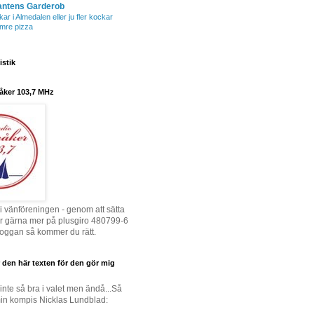
antens Garderob
r i Almedalen eller ju fler kockar
mre pizza
istik
åker 103,7 MHz
i vänföreningen - genom att sätta
ler gärna mer på plusgiro 480799-6
 loggan så kommer du rätt.
 den här texten för den gör mig
inte så bra i valet men ändå...Så
in kompis Nicklas Lundblad: