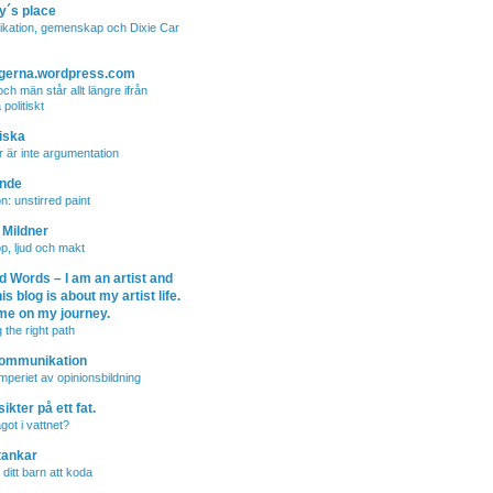
y´s place
kation, gemenskap och Dixie Car
logerna.wordpress.com
ch män står allt längre ifrån
politiskt
iska
r är inte argumentation
nde
on: unstirred paint
 Mildner
p, ljud och makt
d Words – I am an artist and
is blog is about my artist life.
me on my journey.
 the right path
Kommunikation
mperiet av opinionsbildning
ikter på ett fat.
got i vattnet?
tankar
 ditt barn att koda