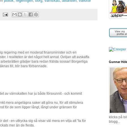
 om
politik
,
regeringen
,
borg
,
värnskatt
,
alliansen
,
vallöfte
lig regering med en moderat finansminister och en
. I realiteten är det något helt annat. Oviljan att avskaffa
rbetsrätten glädjer bara redan frälsta sossar! Borgerliga
Gunnar Hök
äknas till, blir bara förbannade.
ndet av värnskatten har ju både försvunnit - och kommit
t mkt mera angelägna saker att göra nu, för att stimulera
t för de som ligger långt, långt under gränsen för
klicka på b
det - en uttrycka sig så visar väl mera en vilja att "ta för
blogg...
yckats mer än de flesta.