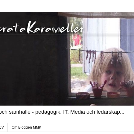
k och samhälle - pedagogik, IT, Media och ledarskap...
CV
Om Bloggen MMK