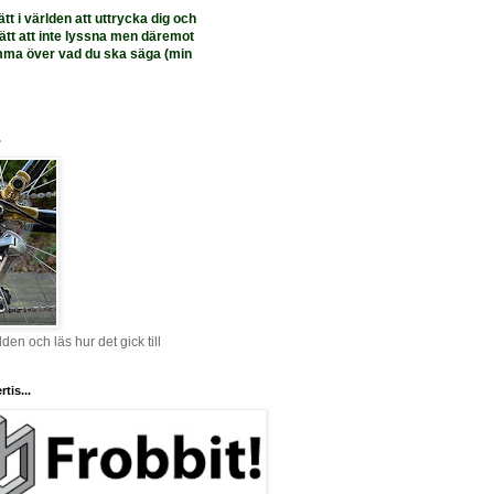
ätt i världen att uttrycka dig och
 rätt att inte lyssna men däremot
mma över vad du ska säga (min
.
lden och läs hur det gick till
tis...