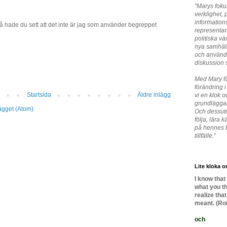
"Marys foku
verklighet, p
information
å hade du sett att det inte är jag som använder begreppet
representant
politiska vä
nya samhäll
och använde
diskussion so
Med Mary f
förändring i 
Startsida
Äldre inlägg
vi en klok
grundlägga
lägget (Atom)
Och dessuto
följa, lära
på hennes b
tillfälle.
"
Lite kloka or
I know that
what you th
realize tha
meant. (Ro
och