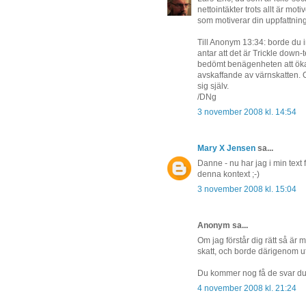
nettointäkter trots allt är mot
som motiverar din uppfattnin
Till Anonym 13:34: borde du in
antar att det är Trickle down-
bedömt benägenheten att öka
avskaffande av värnskatten. 
sig själv.
/DNg
3 november 2008 kl. 14:54
Mary X Jensen
sa...
Danne - nu har jag i min text
denna kontext ;-)
3 november 2008 kl. 15:04
Anonym sa...
Om jag förstår dig rätt så är 
skatt, och borde därigenom ut
Du kommer nog få de svar du fö
4 november 2008 kl. 21:24