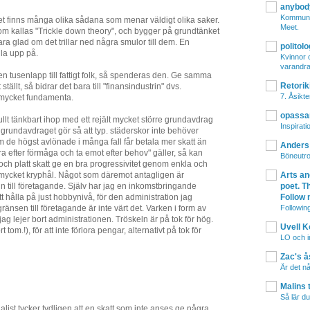
anybod
Kommuni
 finns många olika sådana som menar väldigt olika saker.
Meet.
 om kallas "Trickle down theory", och bygger på grundtänket
ra glad om det trillar ned några smulor till dem. En
polito
lla upp på.
Kvinnor o
varandra 
en tusenlapp till fattigt folk, så spenderas den. Ge samma
Retorik
 ställt, så bidrar det bara till "finansindustrin" dvs.
7. Åsikte
 mycket fundamenta.
opassa
ullt tänkbart ihop med ett rejält mycket större grundavdrag
Inspirati
t grundavdraget gör så att typ. städerskor inte behöver
om de högst avlönade i många fall får betala mer skatt än
Anders
ra efter förmåga och ta emot efter behov" gäller, så kan
Böneutro
h platt skatt ge en bra progressivitet genom enkla och
Arts an
ör mycket kryphål. Något som däremot antagligen är
poet. Th
eln till företagande. Själv har jag en inkomstbringande
Follow 
att hålla på just hobbynivå, för den administration jag
Following
änsen till företagande är inte värt det. Varken i form av
ag lejer bort administrationen. Tröskeln är på tok för hög.
Uvell 
tom.!), för att inte förlora pengar, alternativt på tok för
LO och i
Zac's ås
Är det nå
Malins 
Så lär du
alist tycker tydligen att en skatt som inte anses ge några