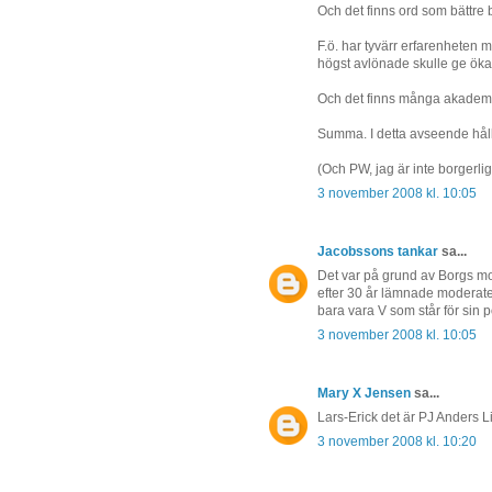
Och det finns ord som bättre 
F.ö. har tyvärr erfarenheten mot
högst avlönade skulle ge ökad
Och det finns många akademik
Summa. I detta avseende håll
(Och PW, jag är inte borgerlig,
3 november 2008 kl. 10:05
Jacobssons tankar
sa...
Det var på grund av Borgs mo
efter 30 år lämnade moderater
bara vara V som står för sin 
3 november 2008 kl. 10:05
Mary X Jensen
sa...
Lars-Erick det är PJ Anders Li
3 november 2008 kl. 10:20