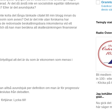
Grannt
iverad. Är det då ändå inte en socialistisk egalitär rättvisesyn
Gästkocka
g? Eller är det avundsjuka?
desto sä
te kolla det långa länkade citatet till min blogg innan du
teorin som avses? Det är det inte utan forskarna har
Twingly stat
 de redovisade beskattningsbara inkomsterna vid ett
Och då kan man beräkna att skattesänkningen finansierar
Radio Öster
 förtydligat att det är du som är ekonomen som menas i
Bli medlem 
in 100:- el
- Klicka på
man alltså avundsjuk per definition om man är för progressiv
eslutas från debatten.
Jag behåller
glad...
rtjänar. Lycka till!
Nu gick det 
här säger m