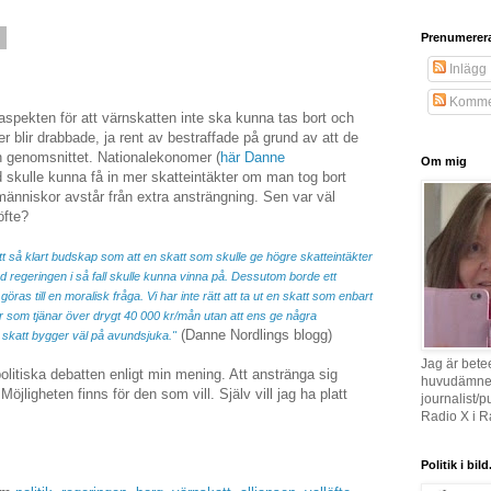
8
Prenumerer
Inlägg
Komme
aspekten för att värnskatten inte ska kunna tas bort och
 blir drabbade, ja rent av bestraffade på grund av att de
n genomsnittet. Nationalekonomer (
här Danne
Om mig
d skulle kunna få in mer skatteintäkter om man tog bort
människor avstår från extra ansträngning. Sen var väl
öfte?
 så klart budskap som att en skatt som skulle ge högre skatteintäkter
 regeringen i så fall skulle kunna vinna på. Dessutom borde ett
s till en moralisk fråga. Vi har inte rätt att ta ut en skatt som enbart
er som tjänar över drygt 40 000 kr/mån utan att ens ge några
(Danne Nordlings blogg)
 skatt bygger väl på avundsjuka."
Jag är bet
litiska debatten enligt min mening. Att anstränga sig
huvudämne, 
öjligheten finns för den som vill.
Själv vill jag ha platt
journalist/p
Radio X i R
Politik i bild.