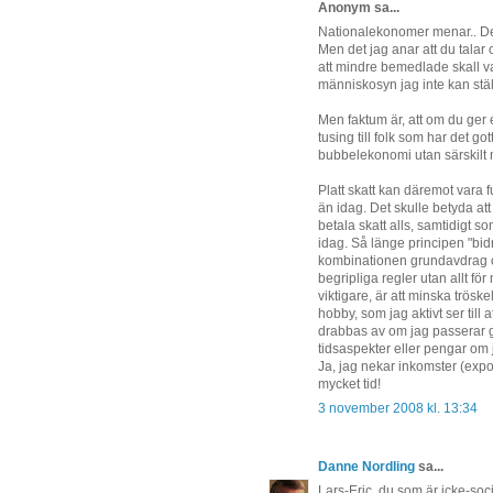
Anonym sa...
Nationalekonomer menar.. Det
Men det jag anar att du talar
att mindre bemedlade skall va
människosyn jag inte kan stä
Men faktum är, att om du ger 
tusing till folk som har det gott
bubbelekonomi utan särskilt
Platt skatt kan däremot vara f
än idag. Det skulle betyda at
betala skatt alls, samtidigt s
idag. Så länge principen "bid
kombinationen grundavdrag oc
begripliga regler utan allt f
viktigare, är att minska trösk
hobby, som jag aktivt ser till 
drabbas av om jag passerar gr
tidsaspekter eller pengar om j
Ja, jag nekar inkomster (export 
mycket tid!
3 november 2008 kl. 13:34
Danne Nordling
sa...
Lars-Eric, du som är icke-soci